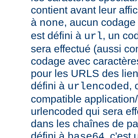
contient avant leur affic
à
, aucun codage n
none
est défini à
, un co
url
sera effectué (aussi c
codage avec caractères
pour les URLS des liens, 
défini à
,
urlencoded
compatible applicatio
urlencoded qui sera effe
dans les chaînes de par
défini à
, c'est
base64