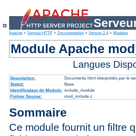
Serveu
Apache
>
Serveur HTTP
>
Documentation
>
Version 2.4
>
Modules
Module Apache mod
Langues Dispo
Description:
Documents html interprétés par le se
Statut:
Base
Identificateur de Module:
include_module
Fichier Source:
mod_include.c
Sommaire
Ce module fournit un filtre qu