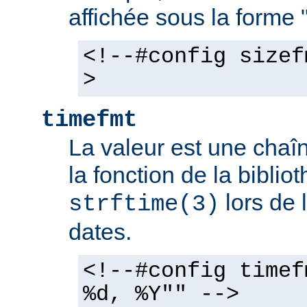
affichée sous la forme 
<!--#config sizef
>
timefmt
La valeur est une chaîn
la fonction de la bibli
lors de 
strftime(3)
dates.
<!--#config timef
%d, %Y"" -->