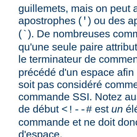
guillemets, mais on peut a
apostrophes (
) ou des a
'
(
). De nombreuses comm
`
qu'une seule paire attribu
le terminateur de comment
précédé d'un espace afin d
soit pas considéré comm
commande SSI. Notez auss
de début
est
un
él
<!--#
commande et ne doit donc
d'espace.