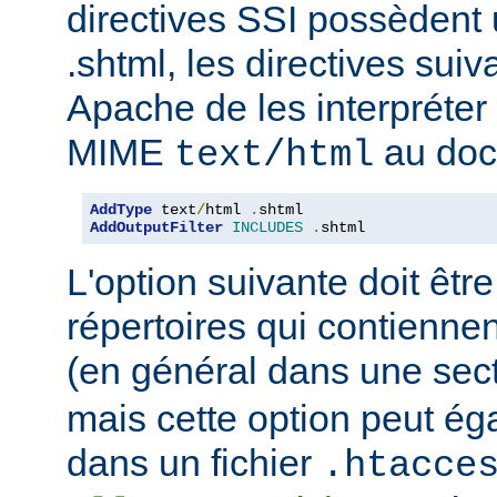
directives SSI possèdent
.shtml, les directives sui
Apache de les interpréter 
MIME
au doc
text/html
AddType
 text
/
html 
.
AddOutputFilter
INCLUDES
.
shtml
L'option suivante doit être
répertoires qui contiennen
(en général dans une sec
mais cette option peut ég
dans un fichier
.htacce