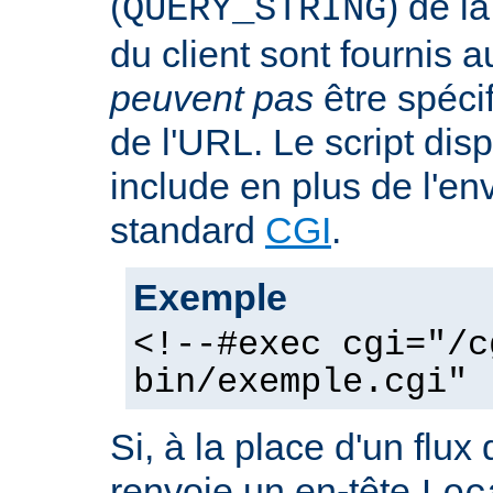
(
) de l
QUERY_STRING
du client sont fournis a
peuvent pas
être spéci
de l'URL. Le script dis
include en plus de l'e
standard
CGI
.
Exemple
<!--#exec cgi="/c
bin/exemple.cgi" 
Si, à la place d'un flux 
renvoie un en-tête